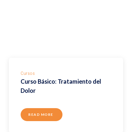
Cursos
Curso Básico: Tratamiento del
Dolor
READ MORE
ABOUT
CURSO
BÁSICO:
TRATAMIENTO
DEL