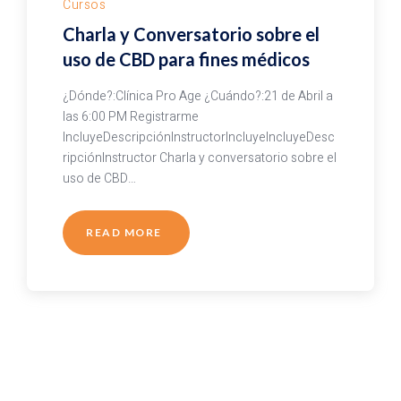
Cursos
Charla y Conversatorio sobre el
uso de CBD para fines médicos
¿Dónde?:Clínica Pro Age ¿Cuándo?:21 de Abril a
las 6:00 PM Registrarme
IncluyeDescripciónInstructorIncluyeIncluyeDesc
ripciónInstructor Charla y conversatorio sobre el
uso de CBD…
READ MORE
ABOUT
CHARLA
Y
CONVERSATORIO
SOBRE
EL
USO
DE
CBD
PARA
FINES