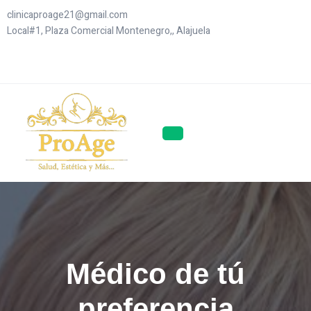
Saltar
clinicaproage21@gmail.com
al
Local#1, Plaza Comercial Montenegro,, Alajuela
contenido
Médico de tú
preferencia